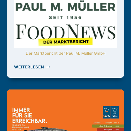
Der Marktbericht der Paul M. Müller GmbH
Lorem ipsum dolor sit amet, consetetur sadipscing elitr, sed diam nonumy eirmod tempor invidunt …
UNSERE
WEITERLESEN
PARTNER