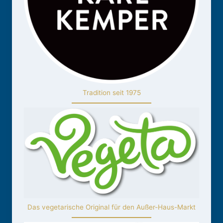
Tradition seit 1975
Das vegetarische Original für den Außer-Haus-Markt