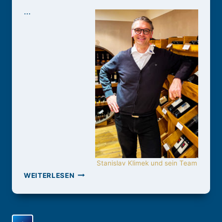
…
Stanislav Klimek und sein Team
C-
WEITERLESEN
GRO
TRIER